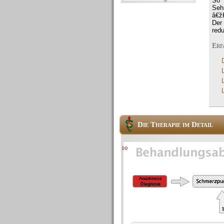
So 
Seh
â€ž
Der
red
Erf
Die Therapie im Detail