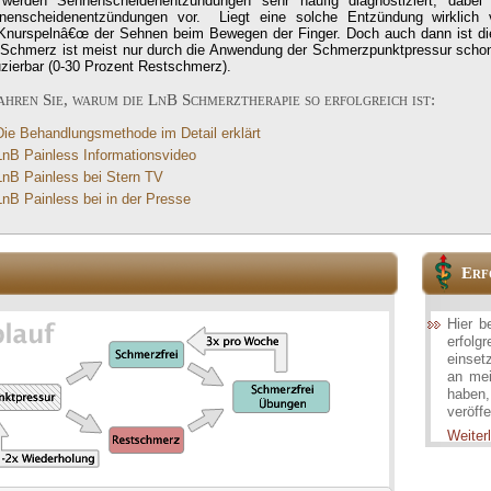
werden Sehnenscheidenentzündungen sehr häufig diagnostiziert, dabei
nenscheidenentzündungen vor. Liegt eine solche Entzündung wirklich
Knurspelnâ€œ der Sehnen beim Bewegen der Finger. Doch auch dann ist die 
 Schmerz ist meist nur durch die Anwendung der Schmerzpunktpressur schon 
uzierbar (0-30 Prozent Restschmerz).
ahren Sie, warum die LnB Schmerztherapie so erfolgreich ist:
Die Behandlungsmethode im Detail erklärt
LnB Painless Informationsvideo
LnB Painless bei Stern TV
LnB Painless bei in der Presse
Erf
Hier b
erfolg
einset
an mei
haben
veröffe
Weiterl