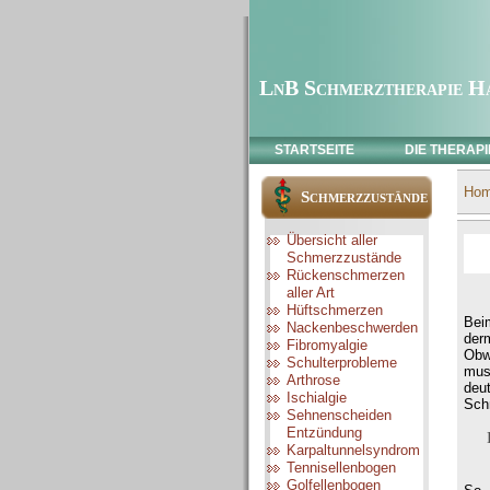
LnB Schmerztherapie H
STARTSEITE
DIE THERAPI
Ho
Schmerzzustände
Übersicht aller
Schmerzzustände
Rückenschmerzen
aller Art
Hüftschmerzen
Bei
Nackenbeschwerden
der
Fibromyalgie
Obw
Schulterprobleme
mus
Arthrose
deu
Ischialgie
Sch
Sehnenscheiden
Entzündung
Karpaltunnelsyndrom
Tennisellenbogen
Golfellenbogen