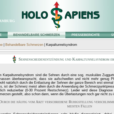
amburg
E
BEHANDELBARE SCHMERZEN
PRESSEBERICHTE
Ü
me
|
Behandelbare Schmerzen
| Karpaltunnelsyndrom
Sehnenscheidenentzündung und Karpaltunnelsyndrom er
m Karpaltunnelsyndrom sind die Sehnen durch eine sog. muskuläre Zuggurt
massen überbeansprucht, dass sie aufschwellen und nicht mehr genug Pl
ohl natürlich durch die Entlastung der Sehnen der ganze Bereich erst einma
s, ist der Schmerz meist allein durch die Anwendung der Schmerzpunktpress
tlich reduzierbar (0-30 Prozent Restschmerz). Leider wird diese Diagnose 
merzen gestellt, also schon dann, wenn die Überlastungen noch gar nicht zu 
Durch die häufig vom Arzt verschriebene Ruhigstellung verschlimme
meisten Fällen