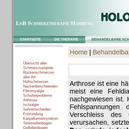
LnB Schmerztherapie Hamburg
STARTSEITE
DIE THERAPIE
BEHANDELBARE SC
Home
|
Behandelba
Schmerzzustände
Übersicht aller
Schmerzzustände
Rückenschmerzen
aller Art
Hüftschmerzen
Arthrose ist eine hä
Nackenbeschwerden
meist eine Fehldi
Fibromyalgie
Schulterprobleme
nachgewiesen ist.
Arthrose
Ischialgie
Fehlspannungen d
Sehnenscheiden
Verschleiss des
Entzündung
Karpaltunnelsyndrom
verursachen, setzt
Tennisellenbogen
Golfellenbogen