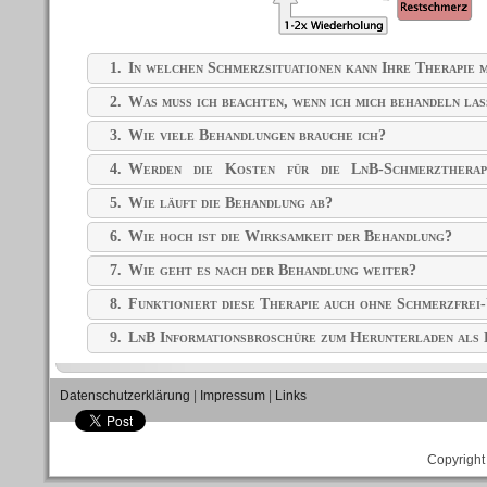
1.
In welchen Schmerzsituationen kann Ihre Therapie m
2.
Was muss ich beachten, wenn ich mich behandeln las
3.
Wie viele Behandlungen brauche ich?
4.
Werden die Kosten für die LnB-Schmerztherap
übernommen?
5.
Wie läuft die Behandlung ab?
6.
Wie hoch ist die Wirksamkeit der Behandlung?
7.
Wie geht es nach der Behandlung weiter?
8.
Funktioniert diese Therapie auch ohne Schmerzfrei
9.
LnB Informationsbroschüre zum Herunterladen al
Datenschutzerklärung
|
Impressum
|
Links
Copyright